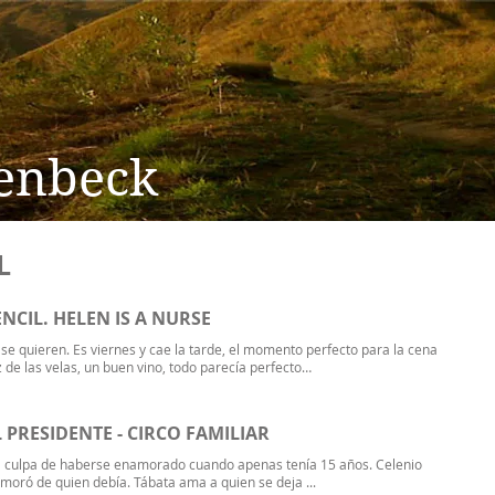
enbeck
L
PENCIL. HELEN IS A NURSE
e quieren. Es viernes y cae la tarde, el momento perfecto para la cena
z de las velas, un buen vino, todo parecía perfecto…
L PRESIDENTE - CIRCO FAMILIAR
la culpa de haberse enamorado cuando apenas tenía 15 años. Celenio
oró de quien debía. Tábata ama a quien se deja ...