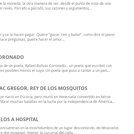
de la moneda, la otra manera de ver, desde el punto de vista de una
el revés. Párrafo a párrafo, sus razones y argumentos...
 y se lo hacen pagar. Quiere “gozar, reír y bailar”, como dice el piano
ce preguntas, quiere hacer el amor...
CORONADO
oria de un poeta, Rafael Bolívar Coronado… un poeta que escribió con
es posibles menos el suyo. Un poeta que puso a cantar a un país...
C GREGOR, REY DE LOS MOSQUITOS
r nació en Escocia, pero murió en Venezuela convertido en héroe
 librar muchas batallas en la lucha por la independencia de América...
ELOS A HOSPITAL
encuentran en la incertidumbre de un lugar desconocido, de Miracielos
e dos esquinas, Ingeve, la sucursal del cielo...