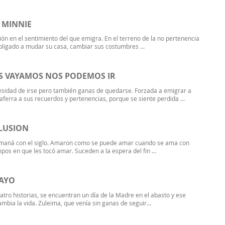
 MINNIE
ión en el sentimiento del que emigra. En el terreno de la no pertenencia
obligado a mudar su casa, cambiar sus costumbres ...
S VAYAMOS NOS PODEMOS IR
cesidad de irse pero también ganas de quedarse. Forzada a emigrar a
aferra a sus recuerdos y pertenencias, porque se siente perdida ...
ILUSION
maná con el siglo. Amaron como se puede amar cuando se ama con
mpos en que les tocó amar. Suceden a la espera del fin ...
MAYO
atro historias, se encuentran un día de la Madre en el abasto y ese
mbia la vida. Zuleima, que venía sin ganas de seguir...