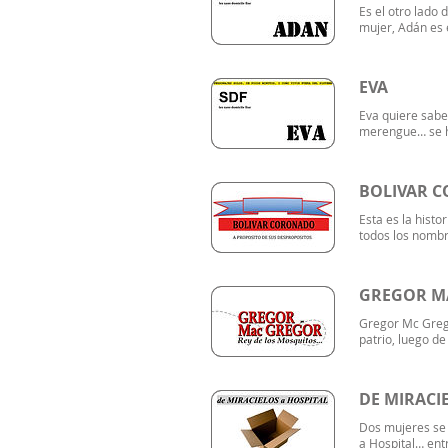
Es el otro lado 
mujer, Adán es 
EVA
Eva quiere saber
merengue… se ha
BOLIVAR 
Esta es la hist
todos los nombr
GREGOR MA
Gregor Mc Grego
patrio, luego de
DE MIRACI
Dos mujeres se 
a Hospital… entr