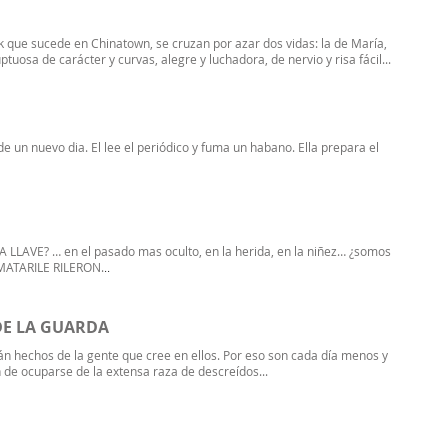
k que sucede en Chinatown, se cruzan por azar dos vidas: la de María,
tuosa de carácter y curvas, alegre y luchadora, de nervio y risa fácil...
e un nuevo dia. El lee el periódico y fuma un habano. Ella prepara el
LLAVE? … en el pasado mas oculto, en la herida, en la niñez… ¿somos
MATARILE RILERON.
..
DE LA GUARDA
án hechos de la gente que cree en ellos. Por eso son cada día menos y
 de ocuparse de la extensa raza de descreídos...