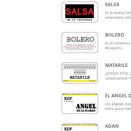
SALSA
En la Nueva Yor
venezolana volup
BOLERO
Es el comienzo d
desayuno...
MATARILE
¿DONDE ESTA LA 
consecuencia? 
EL ANGEL 
Los ángeles est
entre pocos han
ADAN