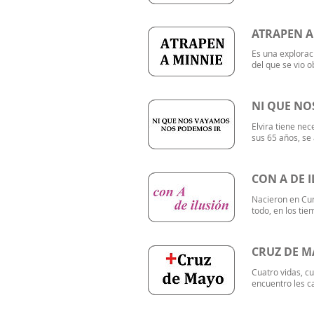
ATRAPEN A
Es una explorac
del que se vio 
NI QUE NO
Elvira tiene ne
sus 65 años, se 
CON A DE 
Nacieron en Cu
todo, en los tie
CRUZ DE 
Cuatro vidas, cu
encuentro les ca