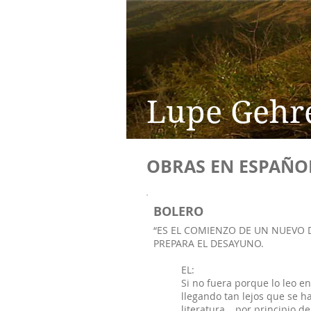
Lupe Gehr
OBRAS EN ESPAÑO
BOLERO
“ES EL COMIENZO DE UN NUEVO D
PREPARA EL DESAYUNO.
EL:
Si no fuera porque lo leo en
llegando tan lejos que se ha
literatura… por principio de