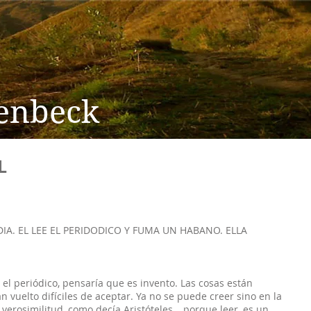
enbeck
L
IA. EL LEE EL PERIDODICO Y FUMA UN HABANO. ELLA
 el periódico, pensaría que es invento. Las cosas están
n vuelto difíciles de aceptar. Ya no se puede creer sino en la
 verosimilitud, como decía Aristóteles… porque leer, es un